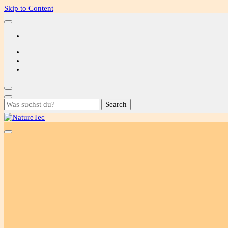
Skip to Content
Looking
for
Something?
NatureTec