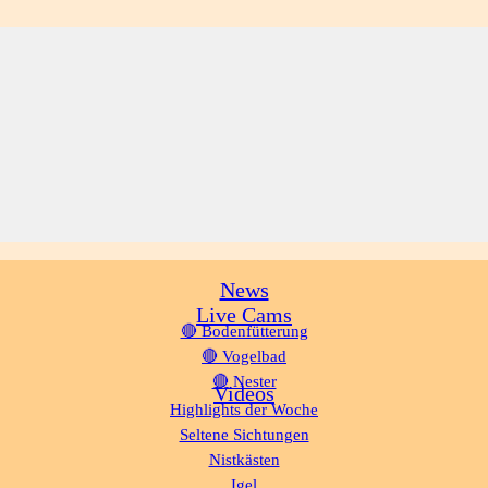
News
Live Cams
🔴 Bodenfütterung
🔴 Vogelbad
🔴 Nester
Videos
Highlights der Woche
Seltene Sichtungen
Nistkästen
Igel