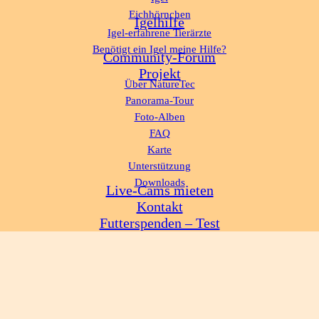
Eichhörnchen
Igelhilfe
Igel-erfahrene Tierärzte
Benötigt ein Igel meine Hilfe?
Community-Forum
Projekt
Über NatureTec
Panorama-Tour
Foto-Alben
FAQ
Karte
Unterstützung
Downloads
Live-Cams mieten
Kontakt
Futterspenden – Test