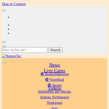
Skip to Content
Looking
for
Something?
News
NatureTec
Live Cams
🔴 Bodenfütterung
🔴 Vogelbad
🔴 Nester
Videos
Highlights der Woche
Seltene Sichtungen
Nistkästen
Igel