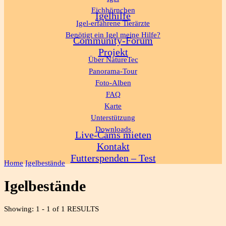
Eichhörnchen
Igelhilfe
Igel-erfahrene Tierärzte
Benötigt ein Igel meine Hilfe?
Community-Forum
Projekt
Über NatureTec
Panorama-Tour
Foto-Alben
FAQ
Karte
Unterstützung
Downloads
Live-Cams mieten
Kontakt
Futterspenden – Test
Home
Igelbestände
Igelbestände
Showing: 1 - 1 of 1 RESULTS