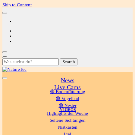
Skip to Content
Looking
for
Something?
News
NatureTec
Live Cams
🔴 Bodenfütterung
🔴 Vogelbad
🔴 Nester
Videos
Highlights der Woche
Seltene Sichtungen
Nistkästen
Igel