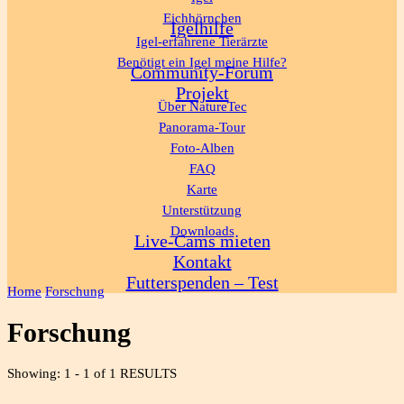
Eichhörnchen
Igelhilfe
Igel-erfahrene Tierärzte
Benötigt ein Igel meine Hilfe?
Community-Forum
Projekt
Über NatureTec
Panorama-Tour
Foto-Alben
FAQ
Karte
Unterstützung
Downloads
Live-Cams mieten
Kontakt
Futterspenden – Test
Home
Forschung
Forschung
Showing: 1 - 1 of 1 RESULTS