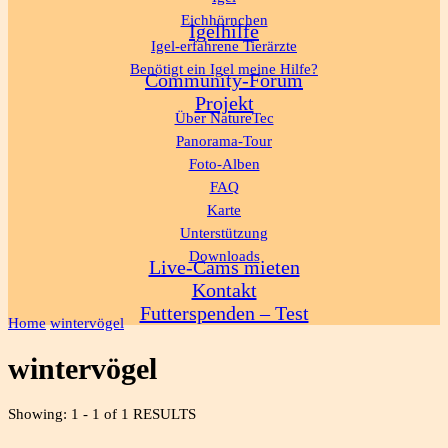
Eichhörnchen
Igelhilfe
Igel-erfahrene Tierärzte
Benötigt ein Igel meine Hilfe?
Community-Forum
Projekt
Über NatureTec
Panorama-Tour
Foto-Alben
FAQ
Karte
Unterstützung
Downloads
Live-Cams mieten
Kontakt
Futterspenden – Test
Home
wintervögel
wintervögel
Showing: 1 - 1 of 1 RESULTS