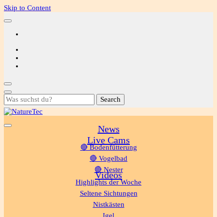
Skip to Content
Looking
for
Something?
News
NatureTec
Live Cams
🔴 Bodenfütterung
🔴 Vogelbad
🔴 Nester
Videos
Highlights der Woche
Seltene Sichtungen
Nistkästen
Igel