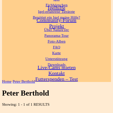
Eichhörnchen
Igelhilfe
Igel-erfahrene Tierärzte
Benötigt ein Igel meine Hilfe?
Community-Forum
Projekt
Über NatureTec
Panorama-Tour
Foto-Alben
FAQ
Karte
Unterstützung
Downloads
Live-Cams mieten
Kontakt
Futterspenden – Test
Home
Peter Berthold
Peter Berthold
Showing: 1 - 1 of 1 RESULTS