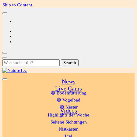
Skip to Content
Looking
for
Something?
News
NatureTec
Live Cams
🔴 Bodenfütterung
🔴 Vogelbad
🔴 Nester
Videos
Highlights der Woche
Seltene Sichtungen
Nistkästen
Igel