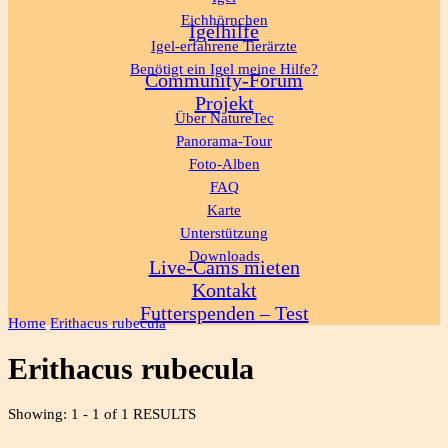
Eichhörnchen
Igelhilfe
Igel-erfahrene Tierärzte
Benötigt ein Igel meine Hilfe?
Community-Forum
Projekt
Über NatureTec
Panorama-Tour
Foto-Alben
FAQ
Karte
Unterstützung
Downloads
Live-Cams mieten
Kontakt
Futterspenden – Test
Home
Erithacus rubecula
Erithacus rubecula
Showing: 1 - 1 of 1 RESULTS