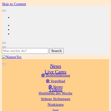
Skip to Content
Looking
for
Something?
News
NatureTec
Live Cams
🔴 Bodenfütterung
🔴 Vogelbad
🔴 Nester
Videos
Highlights der Woche
Seltene Sichtungen
Nistkästen
Igel